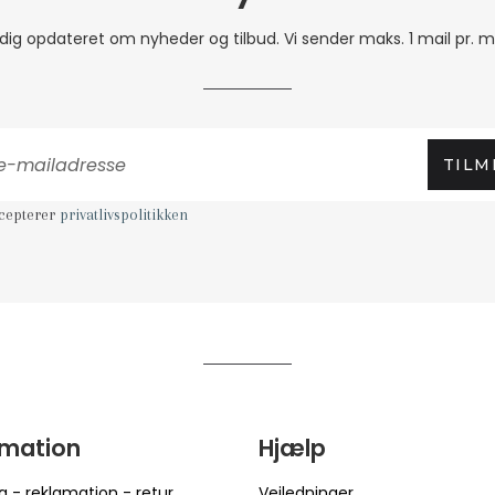
 dig opdateret om nyheder og tilbud. Vi sender maks. 1 mail pr. 
TILM
ccepterer
privatlivspolitikken
rmation
Hjælp
g - reklamation - retur
Vejledninger