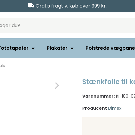
Gratis fragt v. køb over 999 kr.
Fototapeter
Plakater
Polstrede vægpane
als
Stænkfolie til 
Varenummer:
KI-180-0
Producent
Dimex