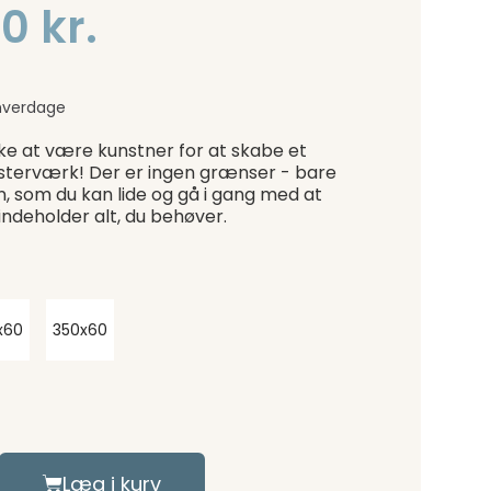
0 kr.
hverdage
ke at være kunstner for at skabe et
sterværk! Der er ingen grænser - bare
n, som du kan lide og gå i gang med at
indeholder alt, du behøver.
x60
350x60
Læg i kurv