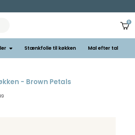
ler
Stænkfolie til køkken
Mal efter tal
køkken - Brown Petals
99