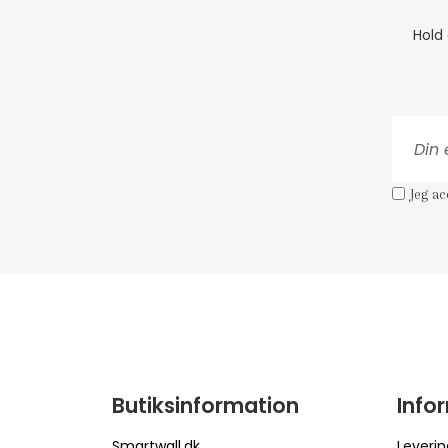
Hold
Jeg a
Butiksinformation
Info
Smartwall.dk
Leverin