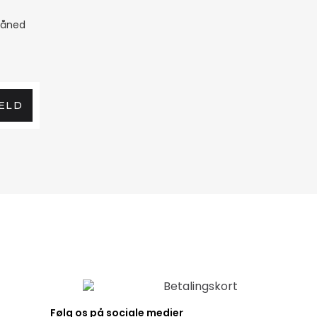
måned
ELD
Følg os på sociale medier