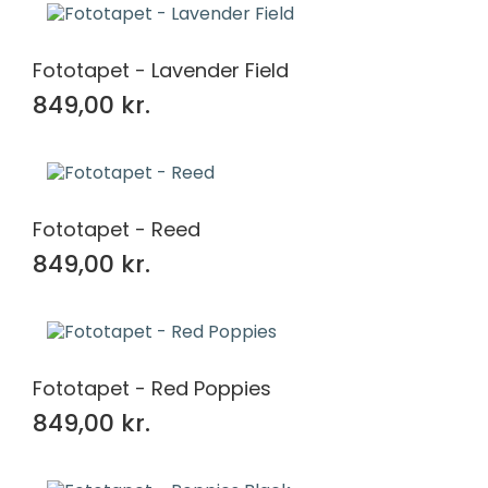
312x219
108
315x210
108
360x240
108
Fototapet - Lavender Field
368x254
108
849,00 kr.
368x280
108
375x250
57
400x280
108
405x270
108
416x254
108
Fototapet - Reed
416x290
108
849,00 kr.
450x300
108
Tags
abstraktion
2
blomster
56
Fototapet - Red Poppies
udsigt
1
849,00 kr.
vintage
2