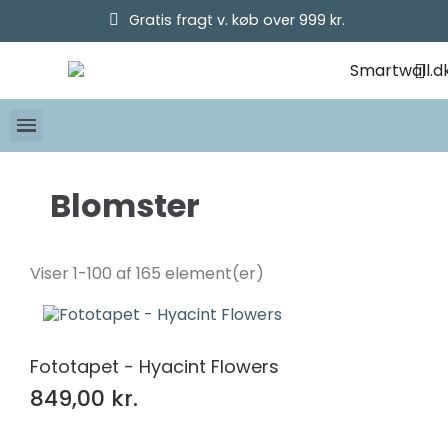
Gratis fragt v. køb over 999 kr.
Blomster
Pris
Viser 1-100 af 165 element(er)
kr.
kr.
Størrelse
225x250
32
Fototapet - Hyacint Flowers
254x184
108
849,00 kr.
270x180
108
300x210
108