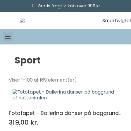
Gratis fragt v. køb over 999 kr.
Sport
Kategorier
Basketball
30
Viser 1-100 af 169 element(er)
Dans
16
Fodbold
83
Formel 1
12
Træning
28
Fototapet - Ballerina danser på baggrund af nattehimlen
Pris
319,00 kr.