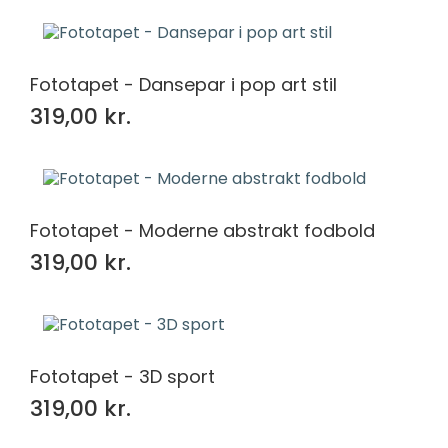
kr.
kr.
Størrelse
Fototapet - Dansepar i pop art stil
254x184
169
270x180
169
319,00 kr.
300x210
169
312x219
169
315x210
169
360x240
169
Fototapet - Moderne abstrakt fodbold
368x254
169
368x280
169
319,00 kr.
400x280
169
405x270
169
416x254
169
416x290
169
Fototapet - 3D sport
450x300
169
460x300
169
319,00 kr.
520x318
169