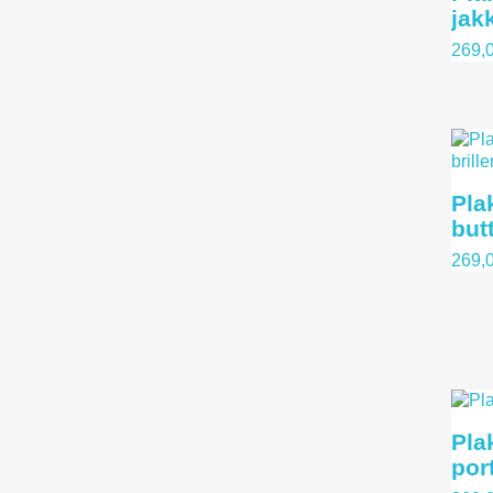
jak
269,0
Plak
butt
269,0
Plak
por