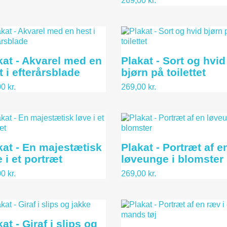
269,00 kr.
kat - Akvarel med en
Plakat - Sort og hvid
t i efterårsblade
bjørn på toilettet
0 kr.
269,00 kr.
kat - En majestætisk
Plakat - Portræt af e
 i et portræt
løveunge i blomster
0 kr.
269,00 kr.
at - Giraf i slips og