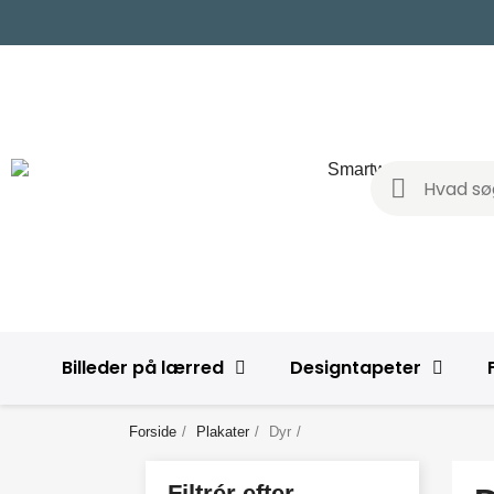
Billeder på lærred
Designtapeter
Forside
Plakater
Dyr
Filtrér efter