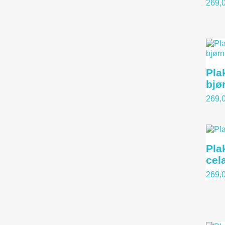
269,0
Pla
bjø
269,0
Plak
cel
269,0