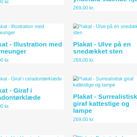
0 kr.
269,00 kr.
kat - Illustration med
Plakat - Ulve på en
rneunger
snedækket sten
0 kr.
269,00 kr.
at - Giraf i
Plakat - Surrealistis
adontørklæde
giraf kattestige og
0 kr.
lampe
269,00 kr.