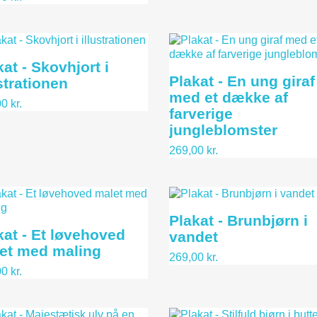
at - Skovhjort i
Plakat - En ung giraf
strationen
med et dække af
0 kr.
farverige
jungleblomster
269,00 kr.
Plakat - Brunbjørn i
kat - Et løvehoved
vandet
et med maling
269,00 kr.
0 kr.