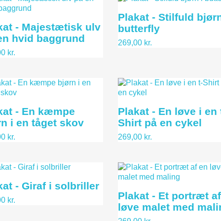
Plakat - Stilfuld bjørn
kat - Majestætisk ulv
butterfly
en hvid baggrund
269,00 kr.
0 kr.
kat - En kæmpe
Plakat - En løve i en 
rn i en tåget skov
Shirt på en cykel
0 kr.
269,00 kr.
at - Giraf i solbriller
Plakat - Et portræt a
0 kr.
løve malet med mali