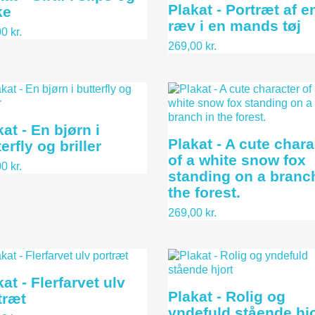
Plakat - Portræt af e
ke
ræv i en mands tøj
0 kr.
269,00 kr.
at - En bjørn i
Plakat - A cute chara
erfly og briller
of a white snow fox
0 kr.
standing on a branc
the forest.
269,00 kr.
at - Flerfarvet ulv
Plakat - Rolig og
træt
yndefuld stående hjo