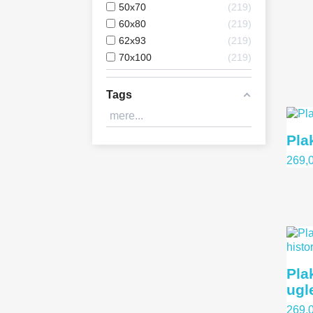
50x70
219
60x80
219
62x93
219
70x100
219
Tags
mere...
Plak
269,0
Pla
ugle
269,0