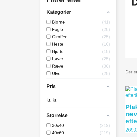
Kategorier
Bjørne
41
Fugle
28
Giraffer
25
Heste
16
Hjorte
18
Løver
25
Ræve
38
Der er
Ulve
28
Pris
kr.
kr.
Pla
ræv
Størrelse
eft
30x40
219
269,0
40x60
219