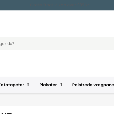
Gratis fragt v. køb over 999 kr.
Fototapeter
Plakater
Polstrede vægpane