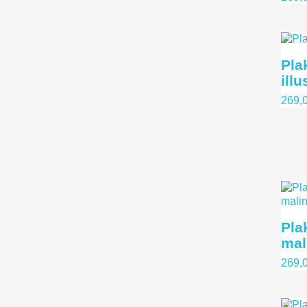
Plak
illu
269,0
Pla
mal
269,0