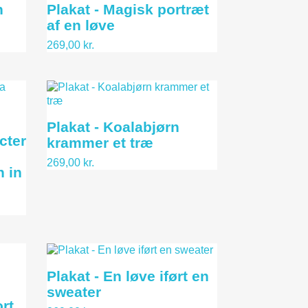
n
Plakat - Magisk portræt
af en løve
269,00 kr.
Plakat - Koalabjørn
cter
krammer et træ
269,00 kr.
h in
Plakat - En løve iført en
sweater
rt