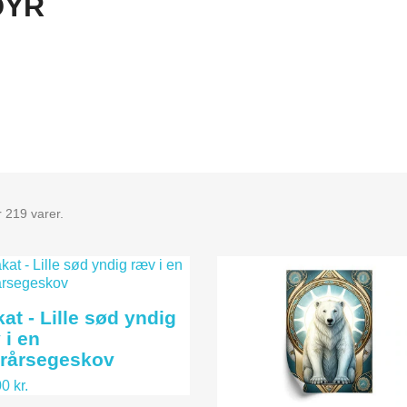
DYR
 219 varer.
kat - Lille sød yndig
 i en
erårsegeskov
0 kr.