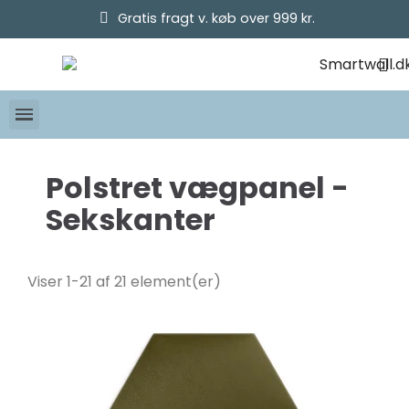
Gratis fragt v. køb over 999 kr.
Polstret vægpanel -
Sekskanter
Pris
kr.
kr.
Viser 1-21 af 21 element(er)
Størrelse
30x26
21
40x35
21