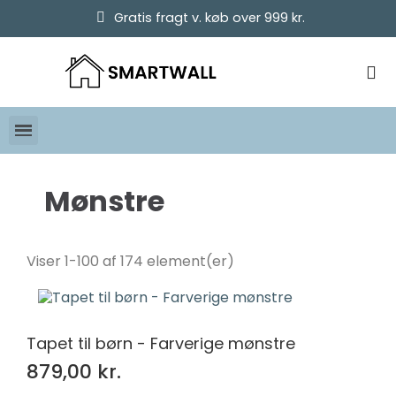
Gratis fragt v. køb over 999 kr.
Mønstre
Pris
Viser 1-100 af 174 element(er)
kr.
kr.
Tapet til børn - Farverige mønstre
879,00 kr.