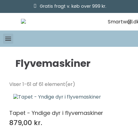
Gratis fragt v. køb over 999 kr.
Flyvemaskiner
Pris
Viser 1-61 af 61 element(er)
kr.
kr.
Tapet - Yndige dyr i flyvemaskiner
879,00 kr.