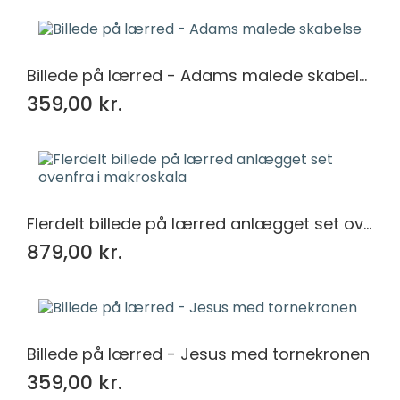
150x100
6
150x90
3
160x100
3
Billede på lærred - Adams malede skabelse
160x120
3
200x120
3
359,00 kr.
200x150
3
240x150
3
250x150
3
30x20
28
40x30
28
Flerdelt billede på lærred anlægget set ovenfra i makroskala
60x40
6
879,00 kr.
Billede på lærred - Jesus med tornekronen
359,00 kr.