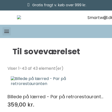
Gratis fragt v. køb over 999 kr.
Til soveværelset
Pris
Viser 1-43 af 43 element(er)
kr.
kr.
Størrelse
100x70
28
Billede på lærred - Par på retrorestauranten
120x75
3
120x80
34
359,00 kr.
120x90
3