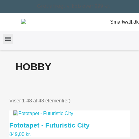
Gratis fragt v. køb over 999 kr.
HOBBY
Pris
kr.
kr.
Viser 1-48 af 48 element(er)
Størrelse
225x250
10
375x250
48
Fototapet - Futuristic City
849,00 kr.