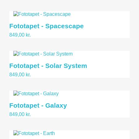
Tags
bil
4
fly
2
Fototapet - Spacescape
hobby
31
krydstogtskib
1
849,00 kr.
køkken
1
luftballon
1
rummet
8
verdenskort
8
Fototapet - Solar System
mere...
849,00 kr.
Fototapet - Galaxy
849,00 kr.