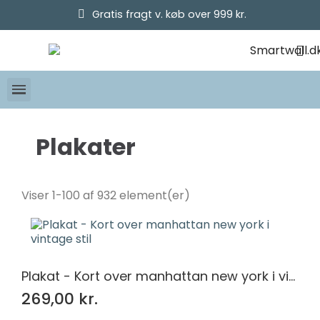
Gratis fragt v. køb over 999 kr.
Plakater
Kategorier
Byer
239
Viser 1-100 af 932 element(er)
Dyr
219
Landskaber
156
Natur
289
Pop Art
29
Plakat - Kort over manhattan new york i vintage stil
Pris
269,00 kr.