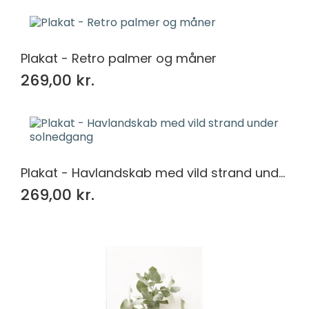
kr.
kr.
Størrelse
Plakat - Retro palmer og måner
30x40
932
40x60
917
269,00 kr.
50x70
932
60x80
932
62x93
917
70x100
932
Plakat - Havlandskab med vild strand under solnedgang
269,00 kr.