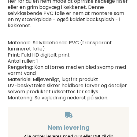
Her får du en nem måde at opfriske kedelige fliser
eller en grim bagvæg i køkkenet. Denne
selvklæbende PVC folie er nem at montere som
en ny stænkplade - også kaldet backsplash - i
køkkenet.
Materiale: Selvklæbende PVC (transparant
lamineret folie)
Print: Fuld HD digitalt print
Antal ruller: 1
Rengøring: Kan aftørres med en blød svamp med
varmt vand
Materiale: Miljøvenligt, lugtfrit produkt
UV-beskyttelse sikrer holdbare farver og detaljer
selvom produktet udsættes for sollys.
Montering: Se vejledning nederst på siden.
Nem levering
Alle ordrer leveres med GLS eller DHL til din