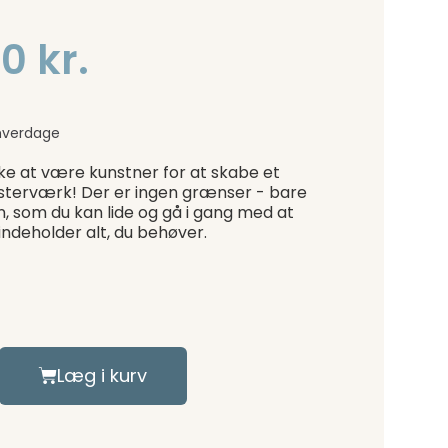
0 kr.
hverdage
ke at være kunstner for at skabe et
sterværk! Der er ingen grænser - bare
n, som du kan lide og gå i gang med at
indeholder alt, du behøver.
Læg i kurv