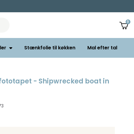
ler
Stænkfolie til køkken
Mal efter tal
ototapet - Shipwrecked boat in
73