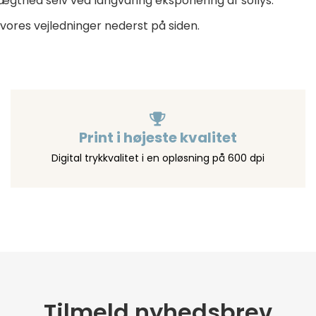
ægthed selv ved langvaring eksponering af sollys.
 vores vejledninger nederst på siden.
Print i højeste kvalitet
Digital trykkvalitet i en opløsning på 600 dpi
Tilmeld nyhedsbrev