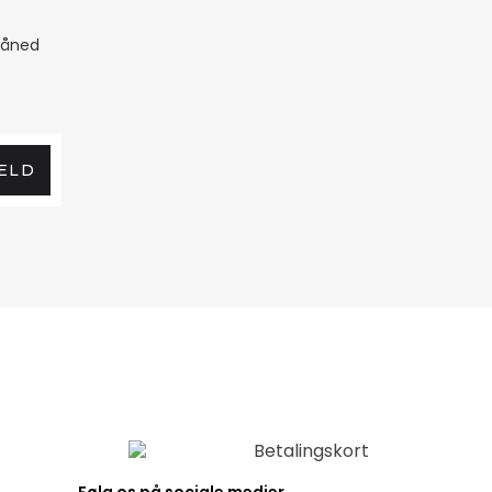
måned
ELD