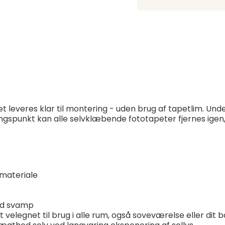
 leveres klar til montering - uden brug af tapetlim. Un
angspunkt kan alle selvklæbende fototapeter fjernes igen
materiale
ød svamp
ukt velegnet til brug i alle rum, også soveværelse eller di