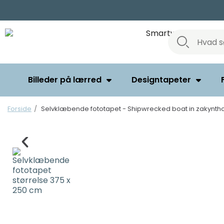
Billeder på lærred
Designtapeter
Forside
Selvklæbende fototapet - Shipwrecked boat in zakynth