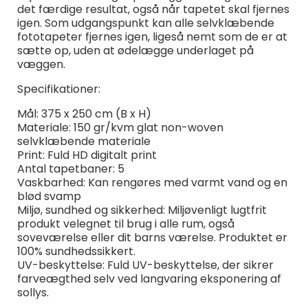
det færdige resultat, også når tapetet skal fjernes
igen. Som udgangspunkt kan alle selvklæbende
fototapeter fjernes igen, ligeså nemt som de er at
sætte op, uden at ødelægge underlaget på
væggen.
Specifikationer:
Mål: 375 x 250 cm (B x H)
Materiale: 150 gr/kvm glat non-woven
selvklæbende materiale
Print: Fuld HD digitalt print
Antal tapetbaner: 5
Vaskbarhed: Kan rengøres med varmt vand og en
blød svamp
Miljø, sundhed og sikkerhed: Miljøvenligt lugtfrit
produkt velegnet til brug i alle rum, også
soveværelse eller dit barns værelse. Produktet er
100% sundhedssikkert.
UV-beskyttelse: Fuld UV-beskyttelse, der sikrer
farveægthed selv ved langvaring eksponering af
sollys.