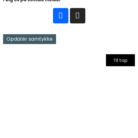
Opdatér samtykke
Til top