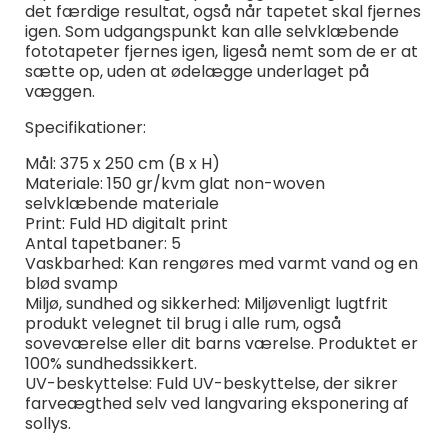
det færdige resultat, også når tapetet skal fjernes
igen. Som udgangspunkt kan alle selvklæbende
fototapeter fjernes igen, ligeså nemt som de er at
sætte op, uden at ødelægge underlaget på
væggen.
Specifikationer:
Mål: 375 x 250 cm (B x H)
Materiale: 150 gr/kvm glat non-woven
selvklæbende materiale
Print: Fuld HD digitalt print
Antal tapetbaner: 5
Vaskbarhed: Kan rengøres med varmt vand og en
blød svamp
Miljø, sundhed og sikkerhed: Miljøvenligt lugtfrit
produkt velegnet til brug i alle rum, også
soveværelse eller dit barns værelse. Produktet er
100% sundhedssikkert.
UV-beskyttelse: Fuld UV-beskyttelse, der sikrer
farveægthed selv ved langvaring eksponering af
sollys.