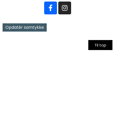
Opdatér samtykke
Til top