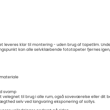
 leveres klar til montering - uden brug af tapetlim. Un
angspunkt kan alle selvklæbende fototapeter fjernes igen
materiale
ød svamp
ukt velegnet til brug i alle rum, også soveværelse eller di
ægthed selv ved langvaring eksponering af sollys.