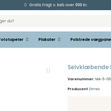
Gratis fragt v. køb over 999 kr.
Fototapeter
Plakater
Polstrede vægpane
Selvklæbende f
Varenummer:
MA-5-06
Producent
Dimex