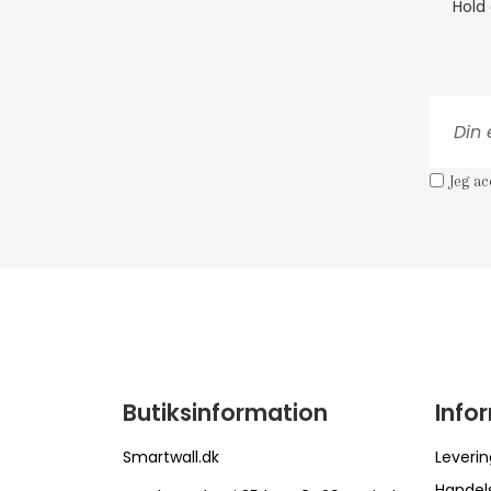
Hold
Jeg a
Butiksinformation
Info
Smartwall.dk
Leverin
Handel