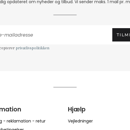
 dig opdateret om nyheder og tilbud. Vi sender maks. 1 mail pr. 
TILM
ccepterer
privatlivspolitikken
rmation
Hjælp
g - reklamation - retur
Vejledninger
sbetingelser