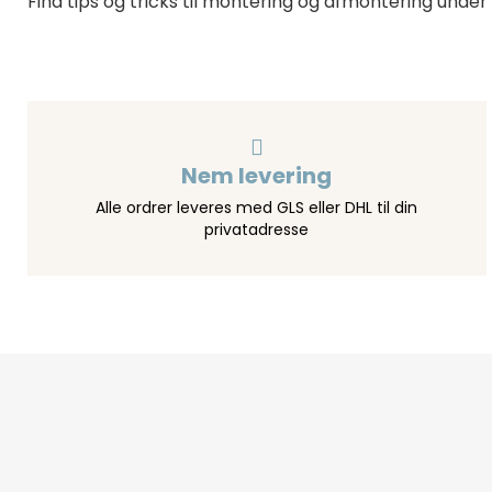
Find tips og tricks til montering og afmontering under
Nem levering
Alle ordrer leveres med GLS eller DHL til din
privatadresse