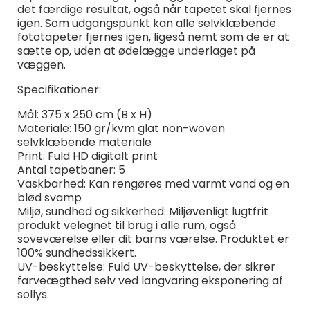
det færdige resultat, også når tapetet skal fjernes
igen. Som udgangspunkt kan alle selvklæbende
fototapeter fjernes igen, ligeså nemt som de er at
sætte op, uden at ødelægge underlaget på
væggen.
Specifikationer:
Mål: 375 x 250 cm (B x H)
Materiale: 150 gr/kvm glat non-woven
selvklæbende materiale
Print: Fuld HD digitalt print
Antal tapetbaner: 5
Vaskbarhed: Kan rengøres med varmt vand og en
blød svamp
Miljø, sundhed og sikkerhed: Miljøvenligt lugtfrit
produkt velegnet til brug i alle rum, også
soveværelse eller dit barns værelse. Produktet er
100% sundhedssikkert.
UV-beskyttelse: Fuld UV-beskyttelse, der sikrer
farveægthed selv ved langvaring eksponering af
sollys.