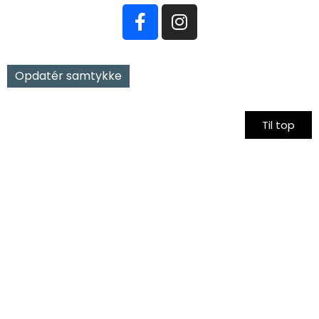
Opdatér samtykke
Til top