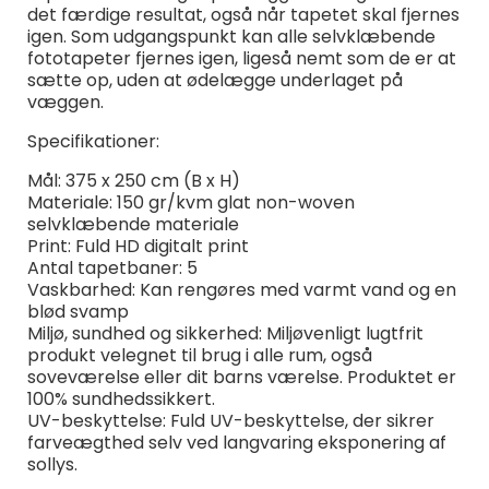
det færdige resultat, også når tapetet skal fjernes
igen. Som udgangspunkt kan alle selvklæbende
fototapeter fjernes igen, ligeså nemt som de er at
sætte op, uden at ødelægge underlaget på
væggen.
Specifikationer:
Mål: 375 x 250 cm (B x H)
Materiale: 150 gr/kvm glat non-woven
selvklæbende materiale
Print: Fuld HD digitalt print
Antal tapetbaner: 5
Vaskbarhed: Kan rengøres med varmt vand og en
blød svamp
Miljø, sundhed og sikkerhed: Miljøvenligt lugtfrit
produkt velegnet til brug i alle rum, også
soveværelse eller dit barns værelse. Produktet er
100% sundhedssikkert.
UV-beskyttelse: Fuld UV-beskyttelse, der sikrer
farveægthed selv ved langvaring eksponering af
sollys.