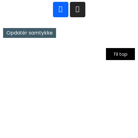
Opdatér samtykke
Til top