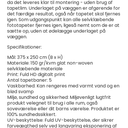
da det leveres klar til montering - uden brug af
tapetlim. Underlaget på væggen er afgørende for
det færdige resultat, også når tapetet skal fjernes
igen. Som udgangspunkt kan alle selvklæbende
fototapeter fjernes igen, ligeså nemt som de er at
sætte op, uden at ødelægge underlaget på
væggen.
Specifikationer:
Mål: 375 x 250 cm (B x H)
Materiale: 150 gr/kvm glat non-woven
selvklæbende materiale
Print: Fuld HD digitalt print
Antal tapetbaner: 5
Vaskbarhed: Kan rengøres med varmt vand og en
blød svamp
Miljø, sundhed og sikkerhed: Miljøvenligt lugtfrit
produkt velegnet til brug i alle rum, også
soveværelse eller dit barns værelse. Produktet er
100% sundhedssikkert.
UV-beskyttelse: Fuld UV-beskyttelse, der sikrer
farveægthed selv ved langvaring eksponering af