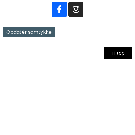
Opdatér samtykke
Til top