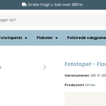
Gratis fragt v. køb over 999 kr.
Fototapeter
Plakater
Polstrede vægpane
Fototapet - Fl
Varenummer:
MS-5-20
Producent
Dimex