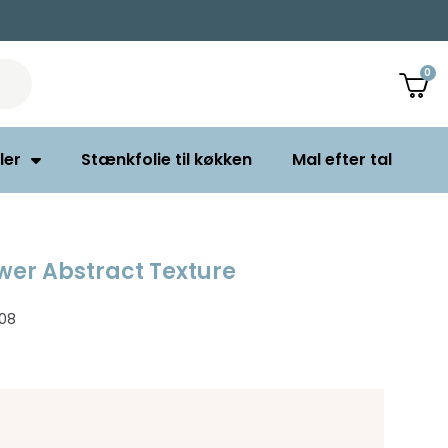
ler
Stænkfolie til køkken
Mal efter tal
ower Abstract Texture
08