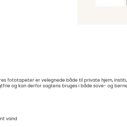
res fototapeter er velegnede både til private hjem, instit
lugtfrie og kan derfor sagtens bruges i både sove- og bør
mt vand