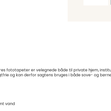
res fototapeter er velegnede både til private hjem, instit
lugtfrie og kan derfor sagtens bruges i både sove- og bør
mt vand