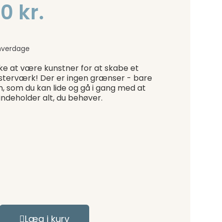
0 kr.
hverdage
ke at være kunstner for at skabe et
sterværk! Der er ingen grænser - bare
n, som du kan lide og gå i gang med at
indeholder alt, du behøver.
Læg i kurv