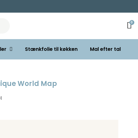
ler
Stænkfolie til køkken
Mal efter tal
tique World Map
1