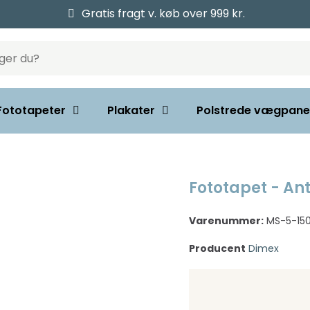
Gratis fragt v. køb over 999 kr.
Fototapeter
Plakater
Polstrede vægpane
Fototapet - An
Varenummer:
MS-5-150
Producent
Dimex