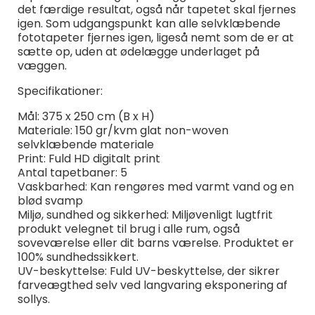
det færdige resultat, også når tapetet skal fjernes
igen. Som udgangspunkt kan alle selvklæbende
fototapeter fjernes igen, ligeså nemt som de er at
sætte op, uden at ødelægge underlaget på
væggen.
Specifikationer:
Mål: 375 x 250 cm (B x H)
Materiale: 150 gr/kvm glat non-woven
selvklæbende materiale
Print: Fuld HD digitalt print
Antal tapetbaner: 5
Vaskbarhed: Kan rengøres med varmt vand og en
blød svamp
Miljø, sundhed og sikkerhed: Miljøvenligt lugtfrit
produkt velegnet til brug i alle rum, også
soveværelse eller dit barns værelse. Produktet er
100% sundhedssikkert.
UV-beskyttelse: Fuld UV-beskyttelse, der sikrer
farveægthed selv ved langvaring eksponering af
sollys.