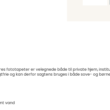
res fototapeter er velegnede både til private hjem, instit
lugtfrie og kan derfor sagtens bruges i både sove- og bør
mt vand