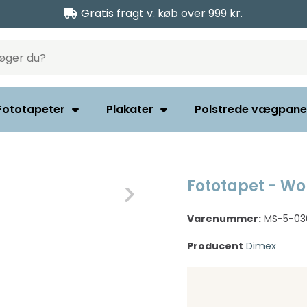
Gratis fragt v. køb over 999 kr.
Fototapeter
Plakater
Polstrede vægpane
Fototapet - Wo
Varenummer:
MS-5-03
Producent
Dimex