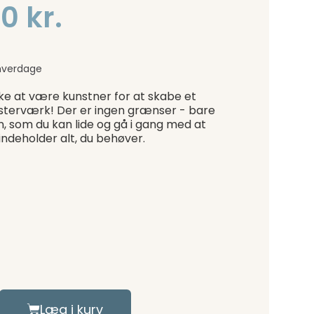
0 kr.
hverdage
ke at være kunstner for at skabe et
sterværk! Der er ingen grænser - bare
n, som du kan lide og gå i gang med at
indeholder alt, du behøver.
Læg i kurv