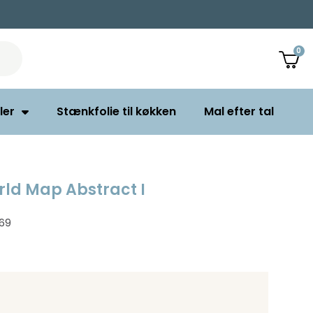
ler
Stænkfolie til køkken
Mal efter tal
rld Map Abstract I
69